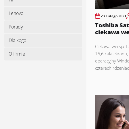
Lenovo
23 Lutego 2021
Toshiba Sat
Porady
ciekawa we
Dla kogo
Ciekawa wersja To
O firmie
15,6 cala ekranu
operacyjny Windo
czterech rdzeniac