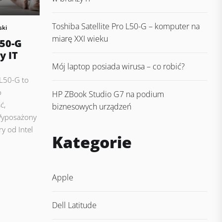
Toshiba Satellite Pro L50-G – komputer na
ski
miarę XXI wieku
L50-G
y IT
Mój laptop posiada wirusa – co robić?
 L50-G to
o
HP ZBook Studio G7 na podium
ć,
biznesowych urządzeń
 Wyposażony
ry od Intel
Kategorie
Apple
Dell Latitude