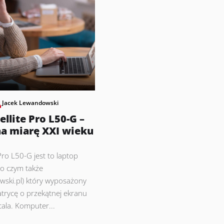
Jacek Lewandowski
ellite Pro L50-G –
a miarę XXI wieku
Pro L50-G jest to laptop
(o czym także
wski.pl) który wyposażony
trycę o przekątnej ekranu
ala. Komputer...