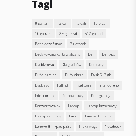
Tagi
8 gb ram
13 cali
15 cali
15.6 cali
16 gb ram
256 gb ssd
512 gb ssd
bezpieczeństwo
bluetooth
dedykowana karta graficzna
Dell
dell xps
dla biznesu
dla grafików
do pracy
dużo pamięci
duży ekran
dysk 512 gb
dysk ssd
full hd
Intel Core
intel core i5
intel core i7
kompaktowy
konfiguracja
konwertowalny
laptop
laptop biznesowy
laptop do pracy
lekki
lenovo thinkpad
lenovo thinkpad p53s
niska waga
notebook