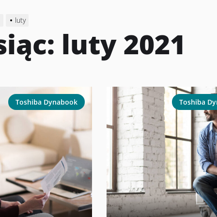
1
luty
siąc:
luty 2021
Toshiba Dynabook
Toshiba D