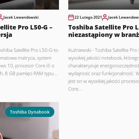
Jacek Lewandowski
22 Lutego 2021
Jacek Lewandow
ellite Pro L50-G –
Toshiba Satellite Pro 
rsja
niezastąpiony w branż
shiba Satellite Pro L50-G to
Kuźniewski - Toshiba Satellite Pro
, matowa matryca, system
wysokiej jakości notebook, któreg
ws 10, procesor Core i5 o
charakteryzuje energooszczędnoś
h, 8 GB pamięci RAM typu...
wydajność oraz funkcjonalność.
jest on w wysokiej jakości proceso
Core...
Toshiba Dynabook