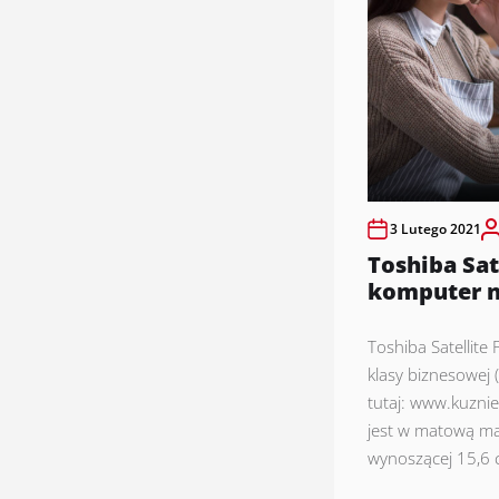
3 Lutego 2021
Toshiba Sat
komputer n
Toshiba Satellite 
klasy biznesowej 
tutaj: www.kuznie
jest w matową ma
wynoszącej 15,6 c