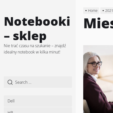
Skip
to
Home
202
the
Notebooki
Mie
content
– sklep
Nie trać czasu na szukanie – znajdź
idealny notebook w kilka minut!
Dell
HP