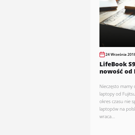
24 Września 201
LifeBook S9
nowość od 
Nieczęsto mamy 
laptopy od Fujits
okres czasu nie 
laptopów na polsk
wraca...