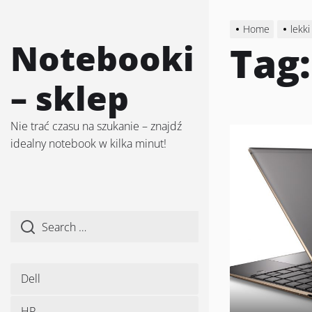
Skip
to
Home
lekki
the
Notebooki
Tag
content
– sklep
Nie trać czasu na szukanie – znajdź
idealny notebook w kilka minut!
Dell
HP