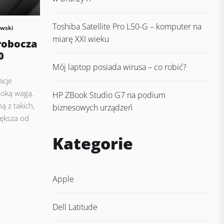
Toshiba Satellite Pro L50-G – komputer na
wski
miarę XXI wieku
robocza
0
Mój laptop posiada wirusa – co robić?
acje
soką wagą.
HP ZBook Studio G7 na podium
ą z takich,
biznesowych urządzeń
iększa od
Kategorie
Apple
Dell Latitude