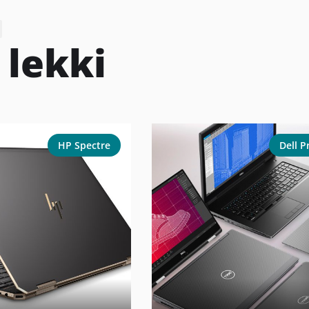
:
lekki
HP Spectre
Dell P