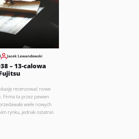
8
Jacek Lewandowski
38 – 13-calowa
Fujitsu
okazję recenzować nowe
u. Firma ta przez pewien
sprzedawała wiele nowych
im rynku, jednak ostatnio