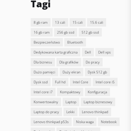
Tagi
8 gb ram
13 cali
15 cali
15.6 cali
16 gb ram
256 gb ssd
512 gb ssd
bezpieczeństwo
bluetooth
dedykowana karta graficzna
Dell
dell xps
dla biznesu
dla grafików
do pracy
dużo pamięci
duży ekran
dysk 512 gb
dysk ssd
full hd
Intel Core
intel core i5
intel core i7
kompaktowy
konfiguracja
konwertowalny
laptop
laptop biznesowy
laptop do pracy
lekki
lenovo thinkpad
lenovo thinkpad p53s
niska waga
notebook