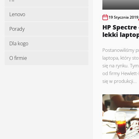
Lenovo
19 Stycznia 2019
HP Spectre –
Porady
lekki lapto
Dla kogo
Postanowiliśmy p
O firmie
laptopa, który s
się na rynku. Ty
od firmy Hewlett-
się w produkcji...