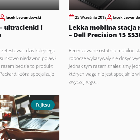
Jacek Lewandowski
25 Września 2018
Jacek Lewando
 ultracienki i
Lekka mobilna stacja 
p
– Dell Precision 15 553
rzetestować dziś kolejnego
Recenzowane ostatnio mobilne st
tosunkowo niedawno pojawił
robocze wykazywały się dosyć wy
m razem będzie to produkt
Jednak tym razem znaleźliśmy jedn
Packard, która specjalizuje
których waga nie jest specjalnie w
zwyczajnego...
Fujitsu