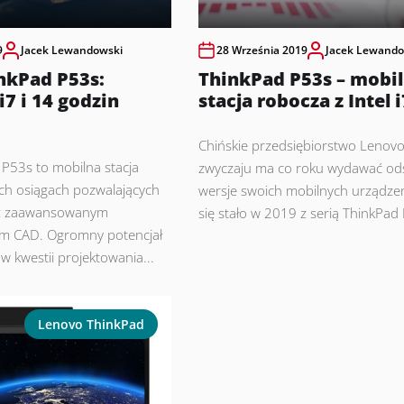
9
Jacek Lewandowski
28 Września 2019
Jacek Lewando
nkPad P53s:
ThinkPad P53s – mobi
i7 i 14 godzin
stacja robocza z Intel 
Chińskie przedsiębiorstwo Lenov
P53s to mobilna stacja
zwyczaju ma co roku wydawać od
ch osiągach pozwalających
wersje swoich mobilnych urządzeń
 z zaawansowanym
się stało w 2019 z serią ThinkPad P
 CAD. Ogromny potencjał
j w kwestii projektowania...
Lenovo ThinkPad