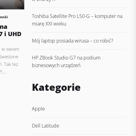
Toshiba Satellite Pro L50-G – komputer na
wski
miarę XXI wieku
lna
i7 i UHD
Mój laptop posiada wirusa – co robić?
o w swoim
świeżone
HP ZBook Studio G7 na podium
. Tak też
biznesowych urządzeń
,...
Kategorie
Apple
Dell Latitude