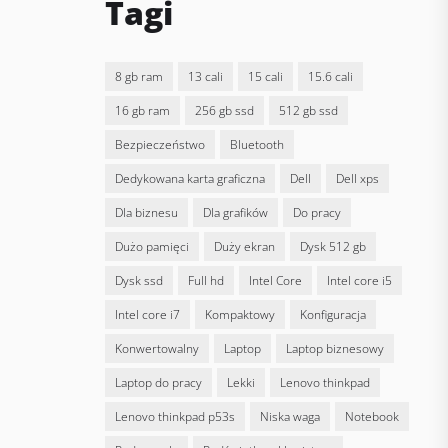
Tagi
8 gb ram
13 cali
15 cali
15.6 cali
16 gb ram
256 gb ssd
512 gb ssd
bezpieczeństwo
bluetooth
dedykowana karta graficzna
Dell
dell xps
dla biznesu
dla grafików
do pracy
dużo pamięci
duży ekran
dysk 512 gb
dysk ssd
full hd
Intel Core
intel core i5
intel core i7
kompaktowy
konfiguracja
konwertowalny
laptop
laptop biznesowy
laptop do pracy
lekki
lenovo thinkpad
lenovo thinkpad p53s
niska waga
notebook