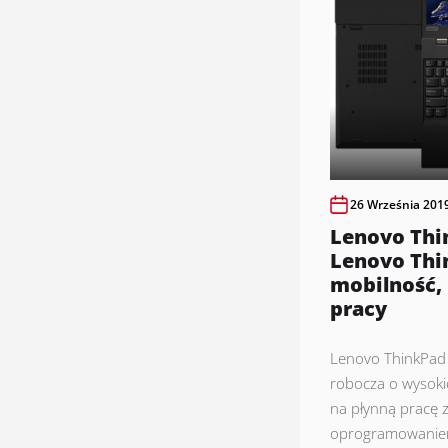
26 Września 201
Lenovo Thi
Lenovo Thi
mobilność, 
pracy
Lenovo ThinkPad 
robocza o wysoki
na płynną pracę
oprogramowaniem