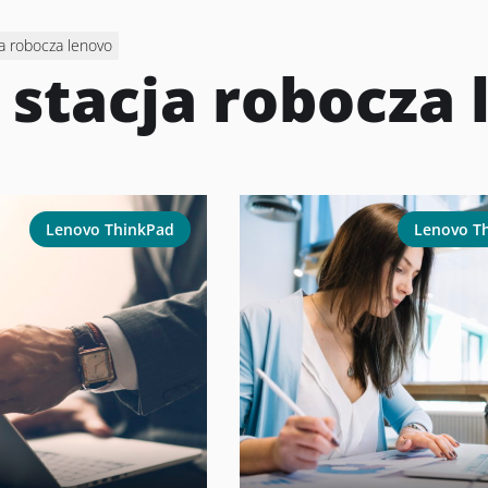
ja robocza lenovo
:
stacja robocza
Lenovo ThinkPad
Lenovo T