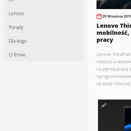
Lenovo
29 Września 201
Lenovo Thi
Porady
mobilność, 
pracy
Dla kogo
Lenovo ThinkPad 
O firmie
robocza o wysoki
na płynną pracę
oprogramowaniem
tej stacji robocze