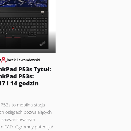
9
Jacek Lewandowski
nkPad P53s Tytuł:
nkPad P53s:
i7 i 14 godzin
P53s to mobilna stacja
ch osiągach pozwalających
 z zaawansowanym
 CAD. Ogromny potencjał