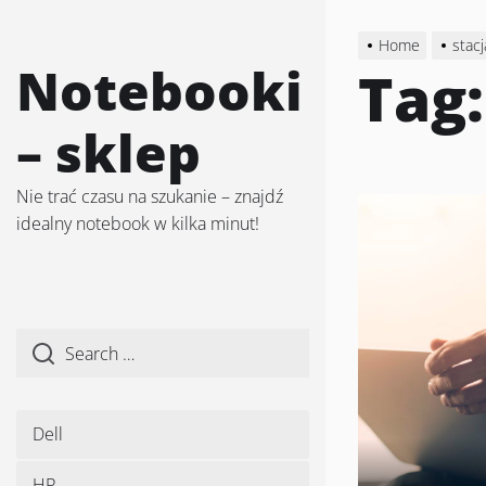
Skip
to
Home
stac
the
Notebooki
Tag
content
– sklep
Nie trać czasu na szukanie – znajdź
idealny notebook w kilka minut!
Dell
HP