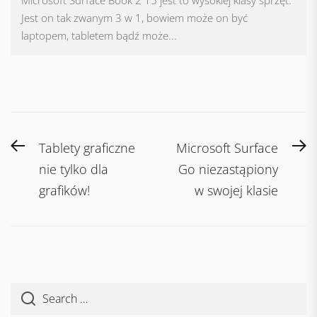
Jest on tak zwanym 3 w 1, bowiem może on być
laptopem, tabletem bądź może...
Nawigacja
Previous
N
Tablety graficzne
Microsoft Surface
wpisu
post:
po
nie tylko dla
Go niezastąpiony
grafików!
w swojej klasie