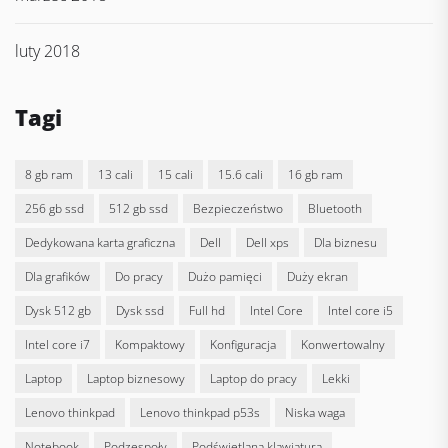
luty 2018
Tagi
8 gb ram
13 cali
15 cali
15.6 cali
16 gb ram
256 gb ssd
512 gb ssd
bezpieczeństwo
bluetooth
dedykowana karta graficzna
Dell
dell xps
dla biznesu
dla grafików
do pracy
dużo pamięci
duży ekran
dysk 512 gb
dysk ssd
full hd
Intel Core
intel core i5
intel core i7
kompaktowy
konfiguracja
konwertowalny
laptop
laptop biznesowy
laptop do pracy
lekki
lenovo thinkpad
lenovo thinkpad p53s
niska waga
notebook
podzespoły
podświetlana klawiatura