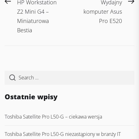
Nawigacja
Previous
N
HP Workstation
Wydajny
wpisu
post:
po
Z2 Mini G4 –
komputer Asus
Miniaturowa
Pro E520
Bestia
Ostatnie wpisy
Toshiba Satellite Pro L50-G – ciekawa wersja
Toshiba Satellite Pro L50-G niezastąpiony w branży IT