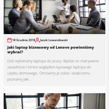
18 Grudnia 2018
Jacek Lewandowski
Jaki laptop biznesowy od Lenovo powinniśmy
wybrać?
Dziś wybieramy laptopa do pracy. Będzie on miał pewne
zasadnicze różnice względem typowego laptopa do
użytku domowego. Omówimy je sobie i dzięki temu
poznamy jaki...