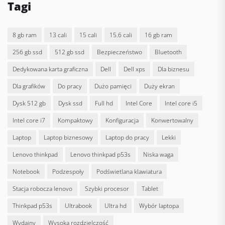
Tagi
8 gb ram
13 cali
15 cali
15.6 cali
16 gb ram
256 gb ssd
512 gb ssd
bezpieczeństwo
bluetooth
dedykowana karta graficzna
Dell
dell xps
dla biznesu
dla grafików
do pracy
dużo pamięci
duży ekran
dysk 512 gb
dysk ssd
full hd
Intel Core
intel core i5
intel core i7
kompaktowy
konfiguracja
konwertowalny
laptop
laptop biznesowy
laptop do pracy
lekki
lenovo thinkpad
lenovo thinkpad p53s
niska waga
notebook
podzespoły
podświetlana klawiatura
stacja robocza lenovo
szybki procesor
tablet
thinkpad p53s
ultrabook
ultra hd
wybór laptopa
wydajny
wysoka rozdzielczość