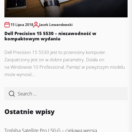
15 Lipca 2018
Jacek Lewandowski
Dell Precision 15 5530 – niezawodność w
kompaktowym wydaniu
Dell Precision 15 5530 jest to przenośny komputer.
Zaopatrzony jest on w dobre parametry. Działa on
na Windowsie 10 Professional. Pamięć w powyższym modelu
może wynosić...
Ostatnie wpisy
Toshiba Satellite Pro L50-G – ciekawa wersja