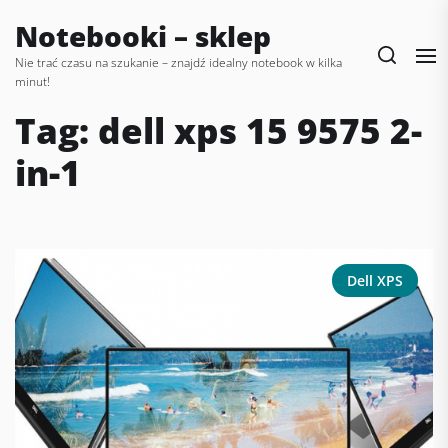
Skip
Notebooki – sklep
to
the
Nie trać czasu na szukanie – znajdź idealny notebook w kilka
minut!
content
Tag:
dell xps 15 9575 2-
in-1
Dell XPS