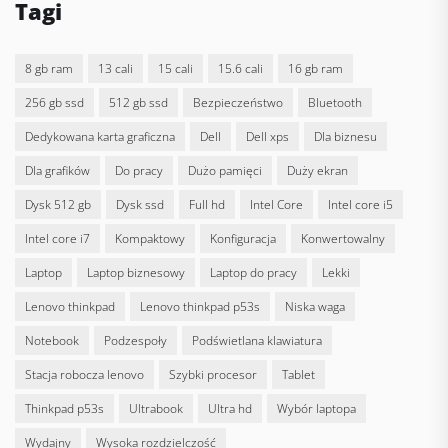
Tagi
8 gb ram
13 cali
15 cali
15.6 cali
16 gb ram
256 gb ssd
512 gb ssd
bezpieczeństwo
bluetooth
dedykowana karta graficzna
Dell
dell xps
dla biznesu
dla grafików
do pracy
dużo pamięci
duży ekran
dysk 512 gb
dysk ssd
full hd
Intel Core
intel core i5
intel core i7
kompaktowy
konfiguracja
konwertowalny
laptop
laptop biznesowy
laptop do pracy
lekki
lenovo thinkpad
lenovo thinkpad p53s
niska waga
notebook
podzespoły
podświetlana klawiatura
stacja robocza lenovo
szybki procesor
tablet
thinkpad p53s
ultrabook
ultra hd
wybór laptopa
wydajny
wysoka rozdzielczość