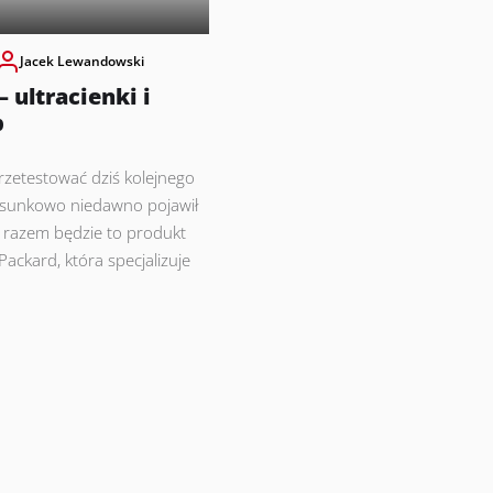
Jacek Lewandowski
 ultracienki i
p
rzetestować dziś kolejnego
tosunkowo niedawno pojawił
m razem będzie to produkt
Packard, która specjalizuje