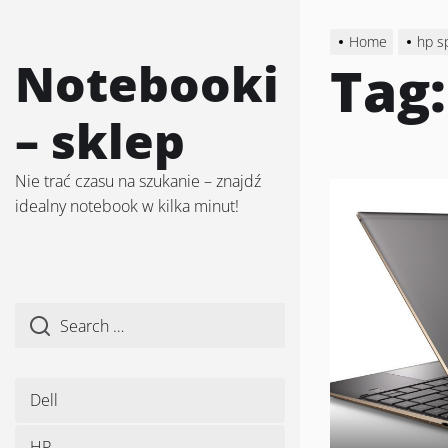
Skip
to
Home
hp s
the
Notebooki
Tag
content
– sklep
Nie trać czasu na szukanie – znajdź
idealny notebook w kilka minut!
Dell
HP