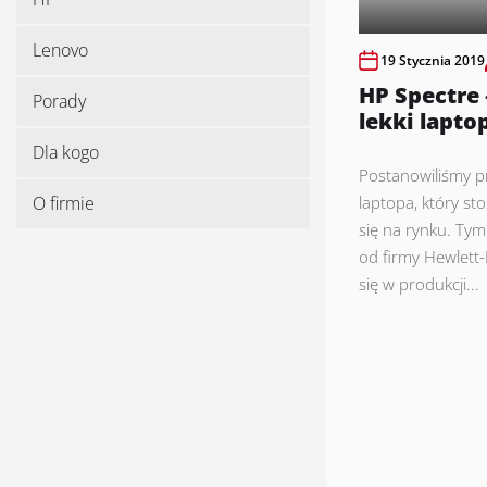
Lenovo
19 Stycznia 2019
HP Spectre –
Porady
lekki lapto
Dla kogo
Postanowiliśmy p
O firmie
laptopa, który s
się na rynku. Ty
od firmy Hewlett-
się w produkcji...