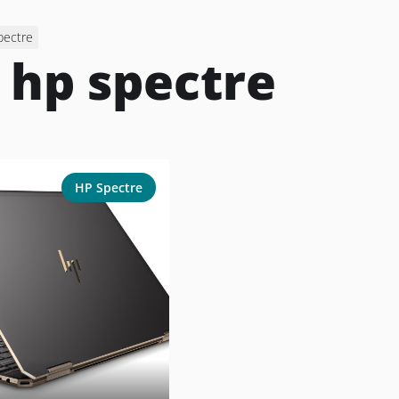
pectre
:
hp spectre
HP Spectre