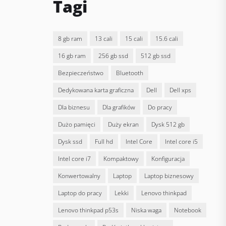
Tagi
8 gb ram
13 cali
15 cali
15.6 cali
16 gb ram
256 gb ssd
512 gb ssd
bezpieczeństwo
bluetooth
dedykowana karta graficzna
Dell
dell xps
dla biznesu
dla grafików
do pracy
dużo pamięci
duży ekran
dysk 512 gb
dysk ssd
full hd
Intel Core
intel core i5
intel core i7
kompaktowy
konfiguracja
konwertowalny
laptop
laptop biznesowy
laptop do pracy
lekki
lenovo thinkpad
lenovo thinkpad p53s
niska waga
notebook