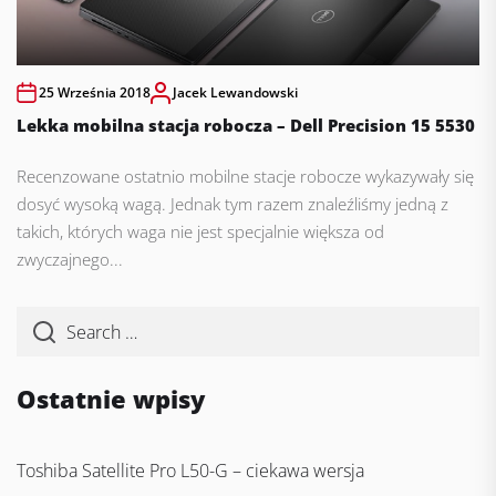
25 Września 2018
Jacek Lewandowski
Lekka mobilna stacja robocza – Dell Precision 15 5530
Recenzowane ostatnio mobilne stacje robocze wykazywały się
dosyć wysoką wagą. Jednak tym razem znaleźliśmy jedną z
takich, których waga nie jest specjalnie większa od
zwyczajnego...
Ostatnie wpisy
Toshiba Satellite Pro L50-G – ciekawa wersja