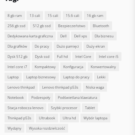
8 gb ram
13 cali
15 cali
15.6 cali
16 gb ram
256 gb ssd
512 gb ssd
bezpieczeństwo
bluetooth
dedykowana karta graficzna
Dell
dell xps
dla biznesu
dla grafików
do pracy
dużo pamięci
duży ekran
dysk 512 gb
dysk ssd
full hd
Intel Core
intel core i5
intel core i7
kompaktowy
konfiguracja
konwertowalny
laptop
laptop biznesowy
laptop do pracy
lekki
lenovo thinkpad
lenovo thinkpad p53s
niska waga
notebook
podzespoły
podświetlana klawiatura
stacja robocza lenovo
szybki procesor
tablet
thinkpad p53s
ultrabook
ultra hd
wybór laptopa
wydajny
wysoka rozdzielczość