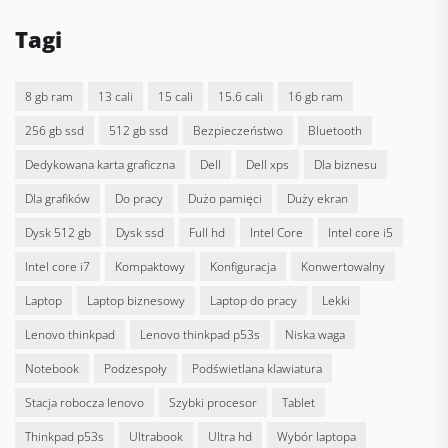
Tagi
8 gb ram
13 cali
15 cali
15.6 cali
16 gb ram
256 gb ssd
512 gb ssd
bezpieczeństwo
bluetooth
dedykowana karta graficzna
Dell
dell xps
dla biznesu
dla grafików
do pracy
dużo pamięci
duży ekran
dysk 512 gb
dysk ssd
full hd
Intel Core
intel core i5
intel core i7
kompaktowy
konfiguracja
konwertowalny
laptop
laptop biznesowy
laptop do pracy
lekki
lenovo thinkpad
lenovo thinkpad p53s
niska waga
notebook
podzespoły
podświetlana klawiatura
stacja robocza lenovo
szybki procesor
tablet
thinkpad p53s
ultrabook
ultra hd
wybór laptopa