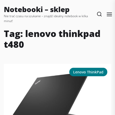
Skip
Notebooki – sklep
to
the
Nie trać czasu na szukanie – znajdź idealny notebook w kilka
minut!
content
Tag:
lenovo thinkpad
t480
Lenovo ThinkPad