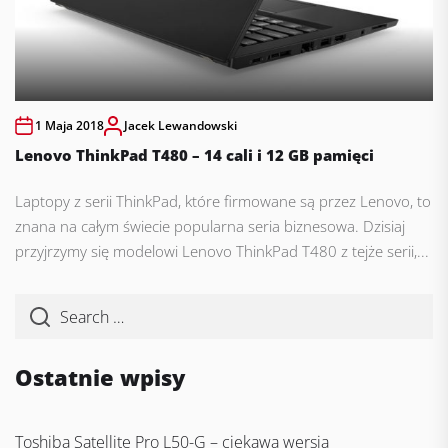
1 Maja 2018
Jacek Lewandowski
Lenovo ThinkPad T480 – 14 cali i 12 GB pamięci
Laptopy z serii ThinkPad, które firmowane są przez Lenovo, to
znana na całym świecie popularna seria biznesowa. Dzisiaj
przyjrzymy się modelowi Lenovo ThinkPad T480 z tejże serii,...
Ostatnie wpisy
Toshiba Satellite Pro L50-G – ciekawa wersja