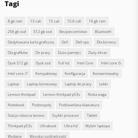
Tagi
8 gb ram
13 cali
15 cali
15.6 cali
16 gb ram
256 gb ssd
512 gb ssd
bezpieczeństwo
bluetooth
dedykowana karta graficzna
Dell
dell xps
dla biznesu
dla grafików
do pracy
dużo pamięci
duży ekran
dysk 512 gb
dysk ssd
full hd
Intel Core
intel core i5
intel core i7
kompaktowy
konfiguracja
konwertowalny
laptop
laptop biznesowy
laptop do pracy
lekki
lenovo thinkpad
lenovo thinkpad p53s
niska waga
notebook
podzespoły
podświetlana klawiatura
stacja robocza lenovo
szybki procesor
tablet
thinkpad p53s
ultrabook
ultra hd
wybór laptopa
wydajny
wysoka rozdzielczość