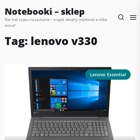
Skip
Notebooki – sklep
to
the
Nie trać czasu na szukanie – znajdź idealny notebook w kilka
minut!
content
Tag:
lenovo v330
Lenovo Essential