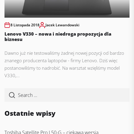
8 Listopada 2018
Jacek Lewandowski
Lenovo V330 – nowa i niedroga propozycja dla
biznesu
Dawno już nie testowaliśmy żadnej nowej pozycji od bardzo
znanego producenta laptopów - firmy Lenovo. Dziś więc
postanowiliśmy to nadrobić. Na warsztat wzięliśmy model
V330,...
Ostatnie wpisy
Toshiba Satellite Pro L50-G – ciekawa wersja