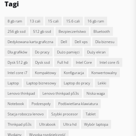
Tagi
8 gb ram
13 cali
15 cali
15.6 cali
16 gb ram
256 gb ssd
512 gb ssd
bezpieczeństwo
bluetooth
dedykowana karta graficzna
Dell
dell xps
dla biznesu
dla grafików
do pracy
dużo pamięci
duży ekran
dysk 512 gb
dysk ssd
full hd
Intel Core
intel core i5
intel core i7
kompaktowy
konfiguracja
konwertowalny
laptop
laptop biznesowy
laptop do pracy
lekki
lenovo thinkpad
lenovo thinkpad p53s
niska waga
notebook
podzespoły
podświetlana klawiatura
stacja robocza lenovo
szybki procesor
tablet
thinkpad p53s
ultrabook
ultra hd
wybór laptopa
wydajny
wysoka rozdzielczość