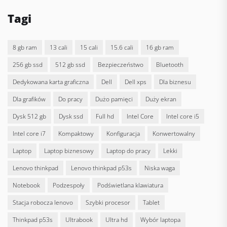
Tagi
8 gb ram
13 cali
15 cali
15.6 cali
16 gb ram
256 gb ssd
512 gb ssd
bezpieczeństwo
bluetooth
dedykowana karta graficzna
Dell
dell xps
dla biznesu
dla grafików
do pracy
dużo pamięci
duży ekran
dysk 512 gb
dysk ssd
full hd
Intel Core
intel core i5
intel core i7
kompaktowy
konfiguracja
konwertowalny
laptop
laptop biznesowy
laptop do pracy
lekki
lenovo thinkpad
lenovo thinkpad p53s
niska waga
notebook
podzespoły
podświetlana klawiatura
stacja robocza lenovo
szybki procesor
tablet
thinkpad p53s
ultrabook
ultra hd
wybór laptopa