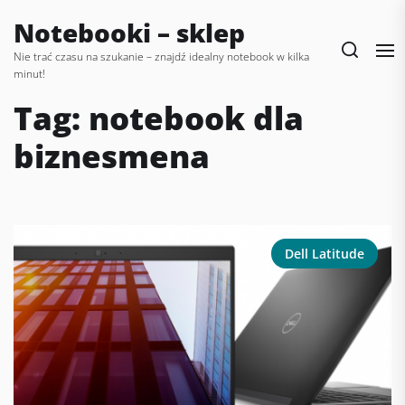
Skip
Notebooki – sklep
to
the
Nie trać czasu na szukanie – znajdź idealny notebook w kilka
minut!
content
Tag:
notebook dla
biznesmena
Dell Latitude