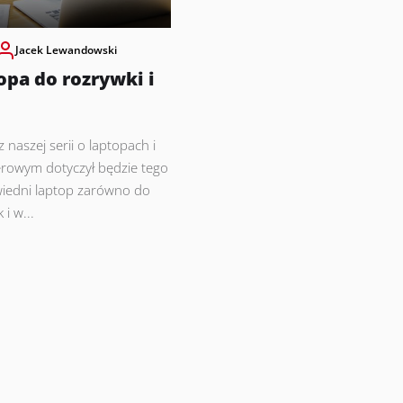
Jacek Lewandowski
opa do rozrywki i
 naszej serii o laptopach i
rowym dotyczył będzie tego
iedni laptop zarówno do
i w...