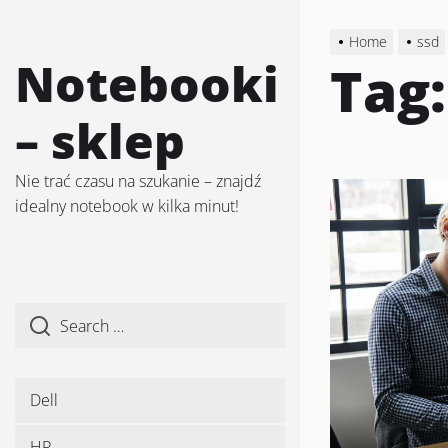
Skip
to
Home
ssd
the
Notebooki
Tag
content
– sklep
Nie trać czasu na szukanie – znajdź
idealny notebook w kilka minut!
Dell
HP