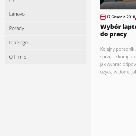
Lenovo
17 Grudnia 2018
Wybór lapt
Porady
do pracy
Dla kogo
Kolejny poradnik z
O firmie
sprzęcie kompute
jak wybrać odpow
użycia w domu jak 