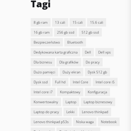
Tagi
8 gb ram
13 cali
15 cali
15.6 cali
16 gb ram
256 gb ssd
512 gb ssd
bezpieczeństwo
bluetooth
dedykowana karta graficzna
Dell
dell xps
dla biznesu
dla grafików
do pracy
dużo pamięci
duży ekran
dysk 512 gb
dysk ssd
full hd
Intel Core
intel core i5
intel core i7
kompaktowy
konfiguracja
konwertowalny
laptop
laptop biznesowy
laptop do pracy
lekki
lenovo thinkpad
lenovo thinkpad p53s
niska waga
notebook