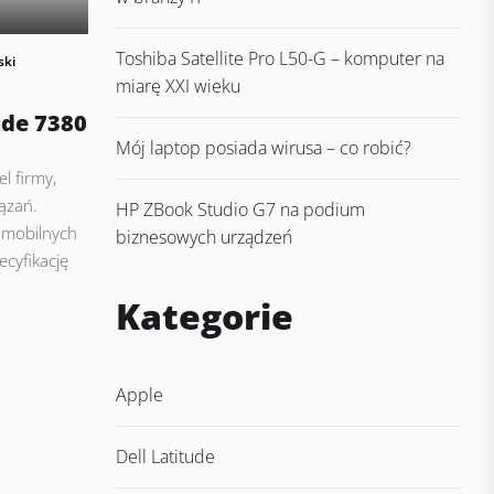
Toshiba Satellite Pro L50-G – komputer na
ski
miarę XXI wieku
ude 7380
Mój laptop posiada wirusa – co robić?
l firmy,
ązań.
HP ZBook Studio G7 na podium
 mobilnych
biznesowych urządzeń
cyfikację
Kategorie
Apple
Dell Latitude