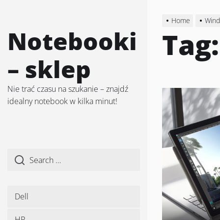
Skip
to
Home
Wind
the
Notebooki
Tag
content
– sklep
Nie trać czasu na szukanie – znajdź
idealny notebook w kilka minut!
Dell
HP