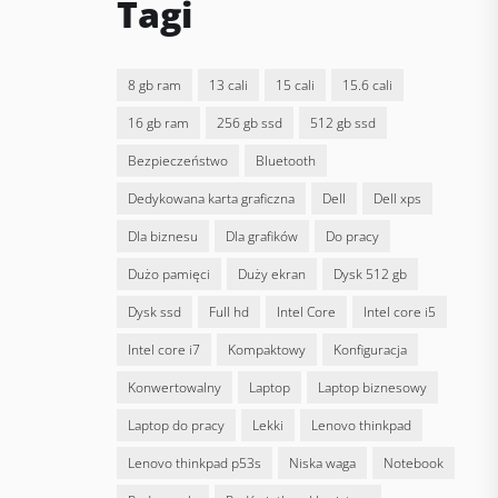
Tagi
8 gb ram
13 cali
15 cali
15.6 cali
16 gb ram
256 gb ssd
512 gb ssd
bezpieczeństwo
bluetooth
dedykowana karta graficzna
Dell
dell xps
dla biznesu
dla grafików
do pracy
dużo pamięci
duży ekran
dysk 512 gb
dysk ssd
full hd
Intel Core
intel core i5
intel core i7
kompaktowy
konfiguracja
konwertowalny
laptop
laptop biznesowy
laptop do pracy
lekki
lenovo thinkpad
lenovo thinkpad p53s
niska waga
notebook