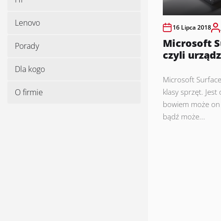
Lenovo
16 Lipca 2018
Microsoft S
Porady
czyli urząd
Dla kogo
Microsoft Surface
O firmie
klasy sprzęt. Jes
bowiem może on 
bądź może...