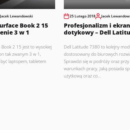
Jacek Lewandowski
25 Lutego 2018
Jacek Lewandow
urface Book 2 15
Profesjonalizm i ekran
zenie 3 w 1
dotykowy – Dell Latit
 Book 2 15 jest to wysokiej
Dell Latitude 7380 to kolejny mode
t on tak zwanym 3 w 1,
dostosowany do biurowych rozwi
być laptopem, tabletem
Sprawdzi się w podróży oraz przy
warunkach pracy. Jaką posiada spe
użytkową oraz co...