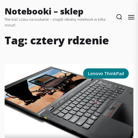
Skip
Notebooki – sklep
to
the
Nie trać czasu na szukanie – znajdź idealny notebook w kilka
minut!
content
Tag:
cztery rdzenie
Lenovo ThinkPad