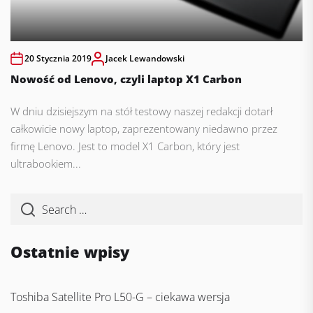
20 Stycznia 2019
Jacek Lewandowski
Nowość od Lenovo, czyli laptop X1 Carbon
W dniu dzisiejszym na stół testowy naszej redakcji dotarł
całkowicie nowy laptop, zaprezentowany niedawno przez
firmę Lenovo. Jest to model X1 Carbon, który jest
ultrabookiem...
Ostatnie wpisy
Toshiba Satellite Pro L50-G – ciekawa wersja