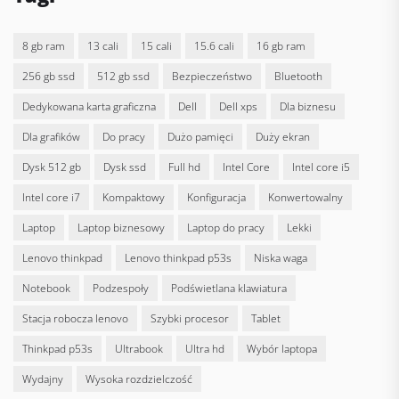
8 gb ram
13 cali
15 cali
15.6 cali
16 gb ram
256 gb ssd
512 gb ssd
bezpieczeństwo
bluetooth
dedykowana karta graficzna
Dell
dell xps
dla biznesu
dla grafików
do pracy
dużo pamięci
duży ekran
dysk 512 gb
dysk ssd
full hd
Intel Core
intel core i5
intel core i7
kompaktowy
konfiguracja
konwertowalny
laptop
laptop biznesowy
laptop do pracy
lekki
lenovo thinkpad
lenovo thinkpad p53s
niska waga
notebook
podzespoły
podświetlana klawiatura
stacja robocza lenovo
szybki procesor
tablet
thinkpad p53s
ultrabook
ultra hd
wybór laptopa
wydajny
wysoka rozdzielczość